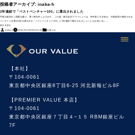
投稿者アーカイブ:
inaba-h
2年連続で「ベストベンチャー100」に選出されました
平素は格別のご高配を賜り、厚く御礼申し上げます。 この度、株式会社アワバリューは、昨年度に引き続き、今後成長が期待される
ベンチャー企業100社を選出する「ベストベンチャー100」に2年連続で選出されましたことをお知らせい …
“2
続きを読む
年
投
カ
inaba-h
2026.05.29
2026.05.29
お知らせ
連
稿
テ
続
者:
ゴ
で
リ
「ベ
ー:
ス
ト
ベ
ン
チ
【本社】
ャ
ー
〒104-0061
100」
に
東京都中央区銀座8丁目6-25 河北新報ビル8F
選
出
さ
【PREMIER VALUE 本店】
れ
ま
〒104-0061
し
た”
東京都中央区銀座７丁目４−１５ RBM銀座ビル
の
7F